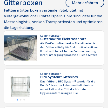
Gitterboxen
Mehr erfahren
Rollbehälter befestigen und kann dank des
Anschlagpuffers nicht mehr entfernt oder
Faltbare Gitterboxen verbinden Stabilität mit
gestohlen werden. Das K.Hartwall
SmartShelf® ist für verschieden ...
außergewöhnlicher Platzersparnis. Sie sind ideal für die
Massenlogistik, senken Transportkosten und optimieren
die Lagerhaltung.
Ladungsträger
Gitterbox für Elektroschrott
Als De-Facto-Standard in Skandinavien ist
der faltbare Käfig für Elektronikschrott von
K.Hartwall bereit für die Automatisierung
Ihrer Entsorgungsprozesse. Diese Gitterbox
weist keine losen Teile auf und ist daher
zuverlässig, einfach im Handling und
günstig in den Gesamtbetriebskosten. Dass
er faltbar ist, sorgt für Effizienz in der
Ladungsträger
Rückwärtslogistik. Wie alle Gitterboxen von
HPD System® Gitterbox
K.Hartwall ist auch der ...
Das faltbare HPD System® wurde für die
Bedürfnisse der Lebensmittelindustrie
entwickelt und erfüllt die höchsten
Hygieneanforderungen. Die
Gitterkonstruktion sorgt für eine
hervorragende Sichtbarkeit der Produkte im
Lager und ist leicht zu reinigen. Die für