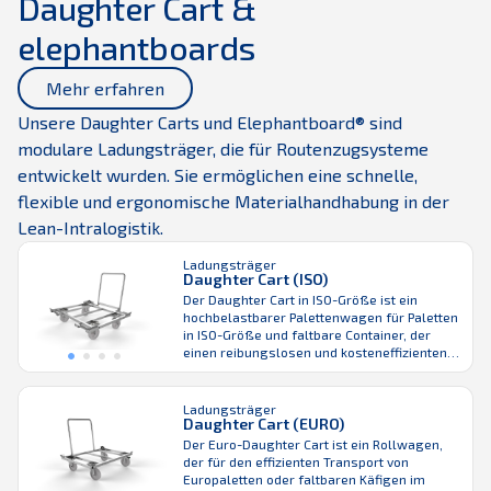
Daughter Cart &
wirkt über den Verschluss anstatt über den
Flaschenboden. Dadurch ist die Einheit beim
elephantboards
Transport sehr stabil, ...
Mehr erfahren
Unsere Daughter Carts und Elephantboard® sind
modulare Ladungsträger, die für Routenzugsysteme
entwickelt wurden. Sie ermöglichen eine schnelle,
flexible und ergonomische Materialhandhabung in der
Lean-Intralogistik.
Ladungsträger
Daughter Cart (ISO)
Der Daughter Cart in ISO-Größe ist ein
hochbelastbarer Palettenwagen für Paletten
in ISO-Größe und faltbare Container, der
einen reibungslosen und kosteneffizienten
Warentransport in Industrie- und
Logistikumgebungen ermöglicht. Er eignet
sich sowohl für den manuellen Einsatz als
Ladungsträger
Daughter Cart (EURO)
auch für die Integration von Routenzügen
über den LiftLiner und gewährleistet einen
Der Euro-Daughter Cart ist ein Rollwagen,
nahtlosen Transport vom Lager zur
der für den effizienten Transport von
Produktion. Der ...
Europaletten oder faltbaren Käfigen im