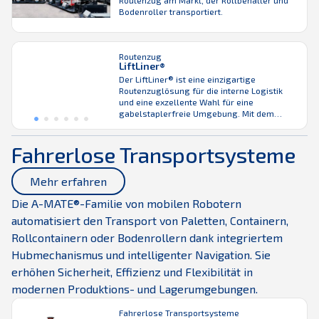
Routenzug am Markt, der Rollbehälter und
Bodenroller transportiert.
Routenzug
LiftLiner®
Der LiftLiner® ist eine einzigartige
Routenzuglösung für die interne Logistik
und eine exzellente Wahl für eine
gabelstaplerfreie Umgebung. Mit dem
LiftLiner® vermeiden Sie die komplexe
Vorab-Sequenzierung von Lieferungen. Der
Fahrerlose Transportsysteme
LiftLiner® Routenzug kann ohne
Modifizierung von beiden Seiten mit Trolleys
von K.Hartwall in verschiedenen Größen
Mehr erfahren
beladen werden, wodurch Sie Ihren
Logistikprozess umfassend optimieren
Die A-MATE®-Familie von mobilen Robotern
können. Sein kompaktes ...
automatisiert den Transport von Paletten, Containern,
Rollcontainern oder Bodenrollern dank integriertem
Hubmechanismus und intelligenter Navigation. Sie
erhöhen Sicherheit, Effizienz und Flexibilität in
modernen Produktions- und Lagerumgebungen.
Fahrerlose Transportsysteme