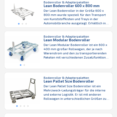
Bodenroller & Adapterpaletten
ganz unabhängig von der Radstellung, da
Lean Bodenroller 600 x 800 mm
die Bodenroller beim Stapeln einrasten.
Der Lean Bodenroller in der Größe 600 x
Dank nadelgelagerter Räder leicht zu
800 mm wurde speziell für den Transport
handhaben! Der Bakery ...
von Kunststoffkisten und Trays in der
Automobilbranche ausgelegt. Erhältlich in
1/4-Palettengröße, kann er leicht in Ihr
automatisiertes System integriert und mit
oder ohne Deichsel verwendet werden. Für
Bodenroller & Adapterpaletten
Lean Modular Bodenroller
einen optimierten externen Transport und
eine optimale Lagerhaltung können Sie den
Der Lean Modular Bodenroller ist ein 600 x
Lean Bodenroller in ...
400 mm großer Rollwagen, der je nach
Warenstrom und den zu transportierenden
Paketen mit verschiedenen Zusatzfunktionen
ausgestattet werden kann. Sie können
beispielsweise Deichsel, Seiten- oder
Eckstützpunkte hinzufügen oder die Position
der Räder ändern. Er ist für den Transport
Bodenroller & Adapterpaletten
von Kunststoffkisten und -trays für die
Lean Pallet Size Bodenroller
Automobilindustrie ausgelegt und ...
Der Lean Pallet Size Bodenroller ist ein
Mehrzweck-Ladungsträger für die interne
und externe Logistik. Er ist mit anderen
Rollwagen in unterschiedlichen Größen zu
einem Routenzug kombinierbar und kann
sowohl Euro- und ISO-Paletten als auch
Kunststoffkisten verschiedener Größen
befördern. Der Bodenroller in Palettengröße