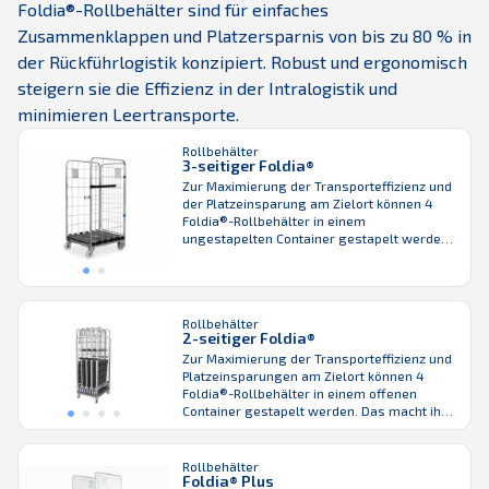
Foldia®-Rollbehälter sind für einfaches
Zusammenklappen und Platzersparnis von bis zu 80 % in
der Rückführlogistik konzipiert. Robust und ergonomisch
steigern sie die Effizienz in der Intralogistik und
minimieren Leertransporte.
Rollbehälter
3-seitiger Foldia®
Zur Maximierung der Transporteffizienz und
der Platzeinsparung am Zielort können 4
Foldia®-Rollbehälter in einem
ungestapelten Container gestapelt werden.
Weil der Foldia® mit zerlegbaren
Rollbehältern kompatibel ist, kann Ihre
bestehende Flotte schrittweise aufgerüstet
werden. Wie alle Produkte von K.Hartwall
Rollbehälter
steht auch der Foldia® Rollbehälter für eine
2-seitiger Foldia®
effiziente Rückwärtslogistik und eine lange
Zur Maximierung der Transporteffizienz und
Lebensdauer bei niedrigen
Platzeinsparungen am Zielort können 4
Gesamtbetriebskosten. Unser
Foldia®-Rollbehälter in einem offenen
Foldia® erfüllt ...
Container gestapelt werden. Das macht ihn
zum platzsparendsten Gitterwagen unseres
Sortiments. Weil der Foldia® mit
zerlegbaren oder anderen faltbaren
Rollbehälter
Foldia® Plus
Rollbehältern kompatibel ist, kann Ihre