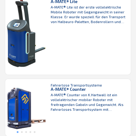
A-MATE® Lite
A-MATE® Lite ist der erste vollelektrische
Mobile Roboter mit Gegengewicht in seiner
Klasse. Er wurde speziell für den Transport
von Halbeuro-Paletten, Bodenrollern und
Rollbehältern in Produktions- und
Logistikumgebungen, wie zum Beispiel
Lager- und Sortierzentren, entwickelt. Mit
seinem flexiblen Gabelkonzept kann das FTS
auch kundenspezifische Ladungsträger
transportieren. Das innovative und schlanke
Design kombiniert mit dem
omnidirektionalem ...
Fahrerlose Transportsysteme
A-MATE® Counter
A-MATE® Counter von K.Hartwall ist ein
vollelektrischer mobiler Roboter mit
freitragenden Gabeln und Gegenwicht. Als
Fahrerloses Transportsystem mit
Gegengewicht transportiert er
verschiedenste Ladungsträger, wie zum
Beispiel Paletten oder Gitterboxen. Die
Einheiten kann er sowohl vom Boden, wo sie
manuell abgestellt wurden, als auch von