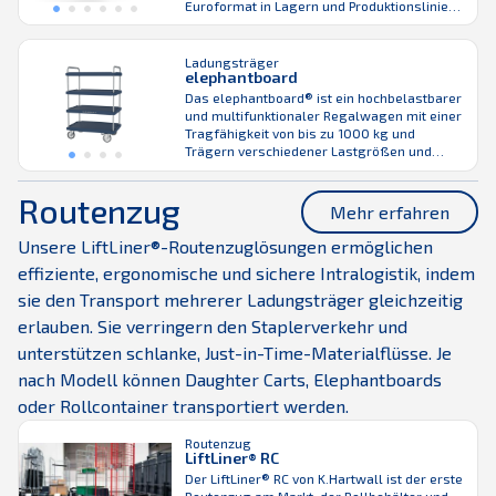
Euroformat in Lagern und Produktionslinien
entwickelt wurde. Er unterstützt sowohl die
manuelle Handhabung als auch die
Integration mit dem LiftLiner-Zugsystem und
Ladungsträger
elephantboard
ist damit ideal für zukunftsorientierte
Logistikabläufe. Dieses robuste Gerät
Das elephantboard® ist ein hochbelastbarer
verfügt über integrierte Eckstützen,
und multifunktionaler Regalwagen mit einer
Stapelschalen für eine kompakte ...
Tragfähigkeit von bis zu 1000 kg und
Trägern verschiedener Lastgrößen und
KLTs. Die Böden sind aus 5 mm dicken
Kunststoffplatten gefertigt, was sie extrem
Routenzug
stoßfest macht. Kunststoff ist auch das
Mehr erfahren
ideale Material, da es wetterfest, schwer
entflammbar und temperaturstabil ist. Mit
Unsere LiftLiner®-Routenzuglösungen ermöglichen
dem elephantboard® Regalwagen ist ...
effiziente, ergonomische und sichere Intralogistik, indem
sie den Transport mehrerer Ladungsträger gleichzeitig
erlauben. Sie verringern den Staplerverkehr und
unterstützen schlanke, Just-in-Time-Materialflüsse. Je
nach Modell können Daughter Carts, Elephantboards
oder Rollcontainer transportiert werden.
Routenzug
LiftLiner® RC
Der LiftLiner® RC von K.Hartwall ist der erste