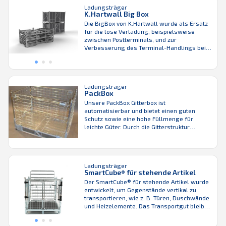
niedrige Gesamtbetriebskosten konzipierten
Ladungsträger
faltbaren HPD-Gitterboxen zeichnen sich
K.Hartwall Big Box
durch einen hohen Füllungsgrad aus und
Die BigBox von K.Hartwall wurde als Ersatz
sind für automatisierte Prozesse ausgelegt.
für die lose Verladung, beispielsweise
Wie alle Gitterboxen von K.Hartwall ...
zwischen Postterminals, und zur
Verbesserung des Terminal-Handlings bei
gleichzeitiger hocheffizienter LKW-
Befüllung entwickelt. Die Konstruktion
dieser Gitterbox bietet folgende Vorteile:
Doppelte Stapelung Einfaches Kippen
Ladungsträger
Begehbarkeit Platzersparnis im Lager und
PackBox
beim Transport Maximierte
Unsere PackBox Gitterbox ist
Innenabmessungen dank der dünnen und
automatisierbar und bietet einen guten
gleichzeitig starken Wandkonstruktion
Schutz sowie eine hohe Füllmenge für
leichte Güter. Durch die Gitterstruktur
maximieren Sie die Sichtbarkeit der Produkte
in Ihrem Lager. Die PackBox ist hygienisch,
leicht zu reinigen und hat keine versteckten
Hohlräume. Mit ihren niedrigen
Ladungsträger
Gesamtbetriebskosten ist sie gerade für
SmartCube® für stehende Artikel
Anwendungen in der Lebensmittelindustrie
Der SmartCube® für stehende Artikel wurde
die richtige ...
entwickelt, um Gegenstände vertikal zu
transportieren, wie z. B. Türen, Duschwände
und Heizelemente. Das Transportgut bleibt
ohne Schrumpffolie sicher und unversehrt –
das senkt Kosten und verbessert die