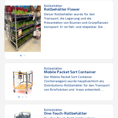
oder Schüttgut zu verbessern. Er hat 4
Lenkräder, die mit einem
Rollbehälter
Rollbehälter Flower
Richtungsfeststeller für eine reibungslose
und sichere Handhabung ausgestattet
Dieser Rollbehälter wurde für den
werden können. Der Rollbehälter kann auch
Transport, die Lagerung und die
mit 2 Fronttüren oder 4 geteilten Toren
Präsentation von Blumen und Grünpflanzen
ausgestattet ...
konzipiert. Er ist falt- und stapelbar. Die
Höhe und Winkel der Böden sind verstellbar,
sodass die Einheit ergonomisch und
vielseitig einsetzbar ist. Die Seiten sind
faltbar und die Einheiten stapelbar, was im
leeren Zustand oder in der
Rückwärtslogistik viel Platz ...
Rollbehälter
Mobile Packet Sort Container
Der Mobile Packet Sort Container
(Sortierwagen) wurde hauptsächlich als
Distributions-Rollbehälter für den Transport
von Briefsäcken und -trays entwickelt,
eignet sich aber auch für viele andere
Anwendungen. Sein ergonomisches Design,
die selbstjustierende und wartungsfreie
dynamische Bremse und der robuste
Rollbehälter
Polymerboden machen ihn sicher und
One-Touch-Rollbehälter
anwenderfreundlich, während die robuste