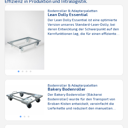
Effizienz in Produktion und Intralogistik.
Bodenroller & Adapterpaletten
Lean Dolly Essential
Der Lean Dolly Essential ist eine optimierte
Version unseres Standard-Lean-Dolly, bei
deren Entwicklung der Schwerpunkt auf den
Kernfunktionen lag, die für einen effizienten
Materialtransport erforderlich sind. Da nur
das Nötigste beibehalten wurde, bietet er
eine kostengünstige und zuverlässige
Lösung, ohne dabei Kompromisse bei der
Leistung einzugehen. Er ist für den
Transport von SLCs und Bauteiltrays ...
Bodenroller & Adapterpaletten
Bakery Bodenroller
Der Bakery Bodenroller (Bäckerei
Bodenroller) wurde für den Transport von
Broban-Kisten entwickelt, vereinfacht die
Lieferkette und reduziert den manuellen
Arbeitsaufwand. Dank des patentierten
Stapelsystems können die Bodenroller-
Stapel ohne zusätzliches Festschnallen und
ohne Kippgefahr transportiert werden –