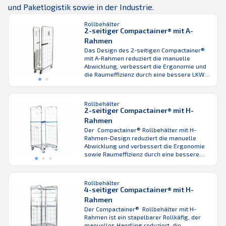
und Paketlogistik sowie in der Industrie.
Rollbehälter
2-seitiger Compactainer® mit A-
Rahmen
Das Design des 2-seitigen Compactainer®
mit A-Rahmen reduziert die manuelle
Abwicklung, verbessert die Ergonomie und
die Raumeffizienz durch eine bessere LKW-
Raumauslastung. Dieser Rollbehälter kann
problemlos von einer Person gestapelt
werden, sodass Ihre Mitarbeiter oder
Rollbehälter
Kunden den Platzbedarf in Verkaufsstellen
2-seitiger Compactainer® mit H-
und Lagerräumen reduzieren. Außerdem
Rahmen
stellen Sie sicher, dass Sie alle leeren
Der Compactainer® Rollbehälter mit H-
Rollbehälter schnell von den
Rahmen-Design reduziert die manuelle
Anlieferungsstellen ...
Abwicklung und verbessert die Ergonomie
sowie Raumeffizienz durch eine bessere
LKW-Auslastung. Die einfache und
ergonomische Stapelung durch eine Person
sorgt dafür, dass Ihre Mitarbeiter oder
Rollbehälter
Kunden den Platzbedarf in Verkaufsstellen
4-seitiger Compactainer® mit H-
und Lagerräumen reduzieren können.
Rahmen
Außerdem stellen Sie so sicher, dass Sie
Der Compactainer® Rollbehälter mit H-
alle leeren Rollbehälter schnell von den ...
Rahmen ist ein stapelbarer Rollkäfig, der
manuelles Handling reduziert, die