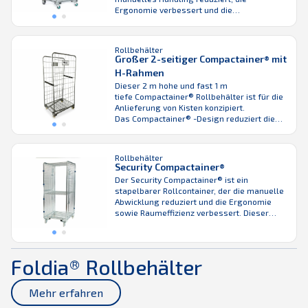
Ergonomie verbessert und die
Raumeffizienz erhöht. Die 4-seitige Einheit
macht Schrumpffolie überflüssig und
reduziert eventuelle Produktschäden.
Rollbehälter
Außerdem ist dieser Rollbehälter sehr
Großer 2-seitiger Compactainer® mit
platzsparend, wodurch der Platzbedarf in
H-Rahmen
Verkaufsstellen und Lagerräumen reduziert
Dieser 2 m hohe und fast 1 m
wird. Die Grundfläche des Rollbehälters ist
tiefe Compactainer® Rollbehälter ist für die
so kalkuliert, dass sowohl die
Anlieferung von Kisten konzipiert.
Transportmenge ...
Das Compactainer® -Design reduziert die
manuelle Abwicklung, verbessert die
Ergonomie und sorgt für eine verbesserte
Raumeffizienz der LKW-Auslastung. Die
Rollbehälter
einfache und ergonomische Stapelung
Security Compactainer®
durch eine Person sorgt dafür, dass Ihre
Der Security Compactainer® ist ein
Mitarbeiter oder Kunden den Platzbedarf in
stapelbarer Rollcontainer, der die manuelle
Verkaufsstellen und Lagerräumen
Abwicklung reduziert und die Ergonomie
reduzieren können. Außerdem ...
sowie Raumeffizienz verbessert. Dieser
stapelbare Rollbehälter mit festem Regal
und dichtem Gitternetz wurde speziell für
den Transport von wertvollen und schweren
Massenprodukten konzipiert. Sein
Foldia® Rollbehälter
engmaschiges Design gewährleistet einen
hohen Diebstahlschutz und sorgt für
maximale Sicherheit beim Warentransport,
Mehr erfahren
wie zum Beispiel ...