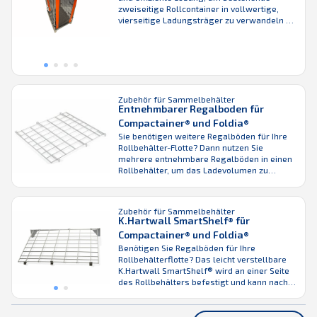
zweiseitige Rollcontainer in vollwertige,
vierseitige Ladungsträger zu verwandeln –
bei gleichzeitig uneingeschränkter Sicht auf
den Inhalt. Das transparente Design
ermöglicht eine schnelle visuelle Kontrolle
der Waren, ohne die Tür öffnen zu müssen,
und unterstützt damit besonders zügige
Arbeitsabläufe im Einzelhandel, im E-
Commerce sowie ...
Zubehör für Sammelbehälter
Entnehmbarer Regalboden für
Compactainer® und Foldia®
Sie benötigen weitere Regalböden für Ihre
Rollbehälter-Flotte? Dann nutzen Sie
mehrere entnehmbare Regalböden in einen
Rollbehälter, um das Ladevolumen zu
erhöhen. Für Ihre Sicherheit: Beladen Sie
immer zuerst den Boden! Lieferbar für
verschiedene Rollbehälter-Breiten.
Zubehör für Sammelbehälter
K.Hartwall SmartShelf® für
Compactainer® und Foldia®
Benötigen Sie Regalböden für Ihre
Rollbehälterflotte? Das leicht verstellbare
K.Hartwall SmartShelf® wird an einer Seite
des Rollbehälters befestigt und kann nach
oben und unten verstellt werden, um
verschiedene Packstücksorten und -größen
aufzunehmen. Es lässt sich einfach am