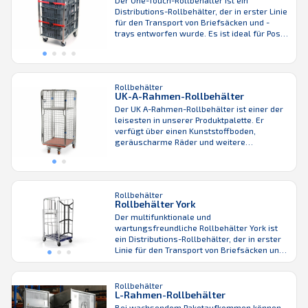
Der One-Touch-Rollbehälter ist ein
Konstruktion für eine lange Nutzungsdauer
Distributions-Rollbehälter, der in erster Linie
sorgt.
für den Transport von Briefsäcken und -
trays entworfen wurde. Es ist ideal für Post-
und 3PL-Anbieter, aber auch für Geschäfte
mit begrenztem Transport- und Lagerraum.
Leichte und platzsparende Einheit. Sicherer
Transport dank integrierter Handbremse.
Rollbehälter
Die Einheit kann effizient verschachtelt
UK-A-Rahmen-Rollbehälter
werden und Stapel von 600 x 400 ...
Der UK A-Rahmen-Rollbehälter ist einer der
leisesten in unserer Produktpalette. Er
verfügt über einen Kunststoffboden,
geräuscharme Räder und weitere
schalldämpfende Eigenschaften. Zur
besseren Fahrzeugbefüllung ist er
verschachtelbar – das dichte Gitter sorgt für
eine ideale Diebstahlsicherung. Dieser
Rollbehälter
Gitterwagen ist auch mit einem
Rollbehälter York
Drahtgitterboden erhältlich.
Der multifunktionale und
wartungsfreundliche Rollbehälter York ist
ein Distributions-Rollbehälter, der in erster
Linie für den Transport von Briefsäcken und
-trays konzipiert wurde. Für zusätzliche
Sicherheit ist er mit einer handbetätigten
dynamischen Bremse ausgestattet. Wie alle
Rollbehälter
L-Rahmen-Rollbehälter
Produkte von K.Hartwall steht auch der York
für eine effiziente Rückwärtslogistik und
Bei wachsendem Paketaufkommen können