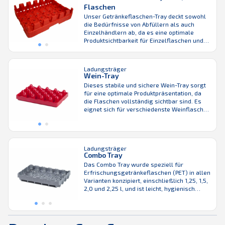
Flaschen
Unser Getränkeflaschen-Tray deckt sowohl
die Bedürfnisse von Abfüllern als auch
Einzelhändlern ab, da es eine optimale
Produktsichtbarkeit für Einzelflaschen und
auch Multipack-Lösungen bietet. Trays
minimieren das manuelle Handling, sodass
ein aufwändiges Befüllen der Regalen
Ladungsträger
entfällt! Das Tray selbst ist ein Regalboden
Wein-Tray
und ermöglicht so den One-Touch-
Dieses stabile und sichere Wein-Tray sorgt
Warenfluss vom Abfüller bis zum
für eine optimale Produktpräsentation, da
Einzelhändler und reduziert dadurch Abfall.
die Flaschen vollständig sichtbar sind. Es
...
eignet sich für verschiedenste Weinflaschen
und erleichtert das Handling, da es sich um
eine präsentationsfertige, stapelbare
Einheit handelt. Sie können die Weinflaschen
damit direkt im Verkaufsraum präsentieren,
Ladungsträger
ohne Sie in ein Regal zu räumen. Es ist auch
Combo Tray
keine ...
Das Combo Tray wurde speziell für
Erfrischungsgetränkeflaschen (PET) in allen
Varianten konzipiert, einschließlich 1,25, 1,5,
2,0 und 2,25 l, und ist leicht, hygienisch
sowie langlebig Es hat einen
entscheidenden Vorteil gegenüber anderen
am Markt erhältlichen Trays: der
einzigartige Flaschenhaltemechanismus