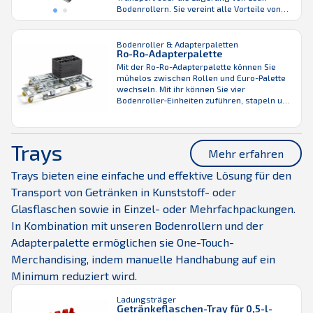
Bodenrollern. Sie vereint alle Vorteile von
Europaletten und rollbaren Einheiten.
Außerdem kann sie mit einem Gabelstapler
sowohl von der kurzen als auch von der
Bodenroller & Adapterpaletten
Ro-Ro-Adapterpalette
langen Seite bewegt werden. Bei Bedarf
lassen sich die Lean Bodenroller leicht aus
Mit der Ro-Ro-Adapterpalette können Sie
der Palette ...
mühelos zwischen Rollen und Euro-Palette
wechseln. Mit ihr können Sie vier
Bodenroller-Einheiten zuführen, stapeln und
sichern. Die Stapleraufnahme ist von allen
vier Seiten möglich, sodass Sie die
Adapterpalette ein schnelles Be- und
Trays
Entladen gewährleistet. Außerdem kann
Mehr erfahren
jeder Bodenroller ohne Anheben von der
Palette gerollt werden. Wie alle K.Hartwall-
Trays bieten eine einfache und effektive Lösung für den
Adapterpaletten ist auch ...
Transport von Getränken in Kunststoff- oder
Glasflaschen sowie in Einzel- oder Mehrfachpackungen.
In Kombination mit unseren Bodenrollern und der
Adapterpalette ermöglichen sie One-Touch-
Merchandising, indem manuelle Handhabung auf ein
Minimum reduziert wird.
Ladungsträger
Getränkeflaschen-Tray für 0,5-l-