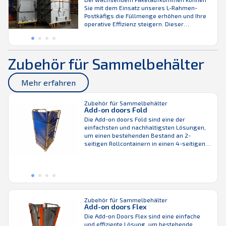
eine lange Lebensdauer bei niedrigen
Sie mit dem Einsatz unseres L-Rahmen-
Gesamtbetriebskosten. Er ist ...
Postkäfigs die Füllmenge erhöhen und Ihre
operative Effizienz steigern. Dieser
Rollbehälter ist ein Heavy-Duty-Gitterwagen,
3-seitig verschachtelbar und besitzt ein
innovatives Design, das sowohl eine solide
Produktleistung als auch ein einfaches
Zubehör für Sammelbehälter
Handling bietet. Ein wesentlicher Vorteil: Er
kann entweder allein oder in einem Zug
eingesetzt werden.
Mehr erfahren
Zubehör für Sammelbehälter
Add-on doors Fold
Die Add-on doors Fold sind eine der
einfachsten und nachhaltigsten Lösungen,
um einen bestehenden Bestand an 2-
seitigen Rollcontainern in einen 4-seitigen
Ladungsträger zu verwandeln. Sie sichern
die Waren im Rollcontainer zuverlässig. Die
Besonderheit dieses Modells ist das
saubere Zusammenfalten der Türen beim
Öffnen, wodurch ein ergonomischer und
schneller Zugriff auf die Waren möglich ist,
ohne Arbeitsabläufe zu verlangsamen. ...
Zubehör für Sammelbehälter
Add-on doors Flex
Die Add-on Doors Flex sind eine einfache
und effiziente Lösung, um bestehende