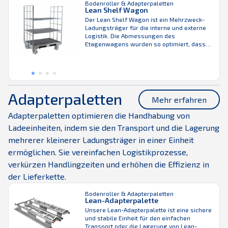
Bodenroller & Adapterpaletten
kann für 360-Grad-Drehungen mit 6 Rädern
Lean Shelf Wagon
ausgestattet werden. Er ist auch mit einem
Der Lean Shelf Wagon ist ein Mehrzweck-
...
Ladungsträger für die interne und externe
Logistik. Die Abmessungen des
Etagenwagens wurden so optimiert, dass
sie eine gute Raumnutzung und hohe
Fahrzeugbefüllung gewährleisten. Die
höhenverstellbaren Einlegeböden sorgen
für ein ergonomisches Arbeiten. Der Lean
Shelf Wagon (Regalwagen) ist für den
Einsatz in Routenzügen geeignet und eine
Adapterpaletten
Mehr erfahren
robuste Einheit mit geringem ...
Adapterpaletten optimieren die Handhabung von
Ladeeinheiten, indem sie den Transport und die Lagerung
mehrerer kleinerer Ladungsträger in einer Einheit
ermöglichen. Sie vereinfachen Logistikprozesse,
verkürzen Handlingzeiten und erhöhen die Effizienz in
der Lieferkette.
Bodenroller & Adapterpaletten
Lean-Adapterpalette
Unsere Lean-Adapterpalette ist eine sichere
und stabile Einheit für den einfachen
Transport oder die Lagerung von Lean-