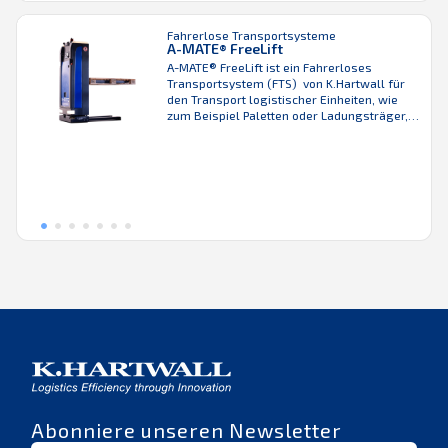
Regalen und Förderanlagen aufnehmen.
Durch das robuste und kompakte Design
Fahrerlose Transportsysteme
kann ...
A-MATE® FreeLift
A-MATE® FreeLift ist ein Fahrerloses
Transportsystem (FTS) von K.Hartwall für
den Transport logistischer Einheiten, wie
zum Beispiel Paletten oder Ladungsträger,
in anspruchsvollen Produktions- und
Logistikumgebungen (Lagerhallen oder
Sortierzentren). Als intelligenter mobiler
Roboter ist es völlig autonom und benötigt
keinen fahrzeuggebundenen Bediener oder
Fahrer. Zu den wichtigsten Vorteilen
unseres A-MATE® AGV zählen das sehr
schlanke Design ...
Abonniere unseren Newsletter