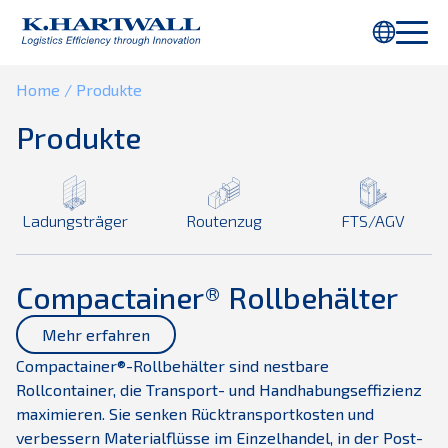
Sie verwenden Internet Explorer. Teile dieser Webseite werden nicht
richtig angezeigt. Bitte verwenden Sie
Chrome
oder einen anderen
Browser.
Home
/
Produkte
Produkte
Ladungsträger
Routenzug
FTS/AGV
Compactainer® Rollbehälter
Mehr erfahren
Compactainer®-Rollbehälter sind nestbare
Rollcontainer, die Transport- und Handhabungseffizienz
maximieren. Sie senken Rücktransportkosten und
verbessern Materialflüsse im Einzelhandel, in der Post-