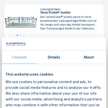
Sichtbarkeit der Produkte. Wie alle faltbaren
Gitterboxen von K.Hartwall ist auch der
Ladungsträger
SmartCube® für stehende Artikel effizient in
SmartCube® Jumbo
der Rückwärtslogistik, langlebig, ...
Der SmartCube® Jumbo passt zu Ihrer
bestehenden Ladungsträgerflotte und ist
für lange und sperrige Artikel konzipiert.
Das Transportgut bleibt in der Gitterbox
ohne Schrumpffolie sicher und unversehrt –
das senkt Kosten und verbessert die
Sichtbarkeit der Produkte. Wie alle faltbaren
Gitterboxen von K.Hartwall ist auch der
Ladungsträger
SmartCube® effizient in der
SmartCube®
Rückwärtslogistik, langlebig, ergonomisch
Mit dem SmartCube® steigern Sie die
und sicher ...
Consent
Details
About
effiziente Raumausnutzung, weil Sie
Leerräume vermeiden. Die solide
Konstruktion sichert das Transportgut
optimal ab und macht Schrumpffolien
This website uses cookies
überflüssig – das senkt Kosten und
verbessert die Sichtbarkeit der Produkte. Bei
We use cookies to personalise content and ads, to
den meisten Gitterboxen können Sie die
Ladungsträger
Türen nur halb herunterklappen. Unser
provide social media features and to analyse our traffic.
Paket-Gitterbox
SmartCube® hat auf einer Seite eine Tür, die
Diese faltbare Gitterbox hat eine
We also share information about your use of our site
sich ...
Standardgrundfläche und wird für den
with our social media, advertising and analytics partners
Transport zwischen Sortierzentren sowie
eingehenden Warenströmen bei
who may combine it with other information that you’ve
Großkunden verwendet. Neben der