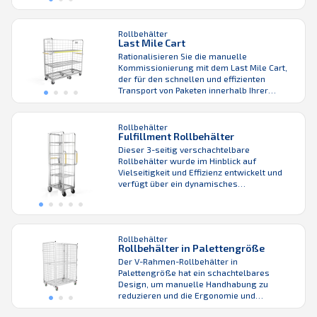
formschlüssige Design macht den Cash
Transport Rollcontainer zu einer idealen
Lösung für die Werttransportlogistik und
Rollbehälter
hilft, den Be- und Entladeprozess von
Last Mile Cart
Fahrzeugen zu verbessern.
Rationalisieren Sie die manuelle
Kommissionierung mit dem Last Mile Cart,
der für den schnellen und effizienten
Transport von Paketen innerhalb Ihrer
Anlage entwickelt wurde. Ideal für den
Transport von Sendungen von
Förderbändern und Sortieranlagen zum
Rollbehälter
Fulfillment Rollbehälter
Bereitstellungsbereich – dieser Wagen
steigert die Prozesseffizienz und stellt
Dieser 3-seitig verschachtelbare
gleichzeitig den Komfort und die Sicherheit
Rollbehälter wurde im Hinblick auf
der Bediener in den Vordergrund. ...
Vielseitigkeit und Effizienz entwickelt und
verfügt über ein dynamisches
Handbremssystem für verbesserte
Manövrierfähigkeit, das die herkömmlichen
Fußbremsen überflüssig macht. Sein
extrem platzsparendes, verschachtelbares
Rollbehälter
Design spart wertvollen Platz und macht ihn
Rollbehälter in Palettengröße
zu einer idealen Lösung für kleinere Lager
Der V-Rahmen-Rollbehälter in
und enge Lagerbereiche. Der Fulfillment
Palettengröße hat ein schachtelbares
Rollbehälter ist für verschiedene
Design, um manuelle Handhabung zu
Behälter-/Kistengrößen ...
reduzieren und die Ergonomie und
Raumeffizienz beim Handling von Paketen