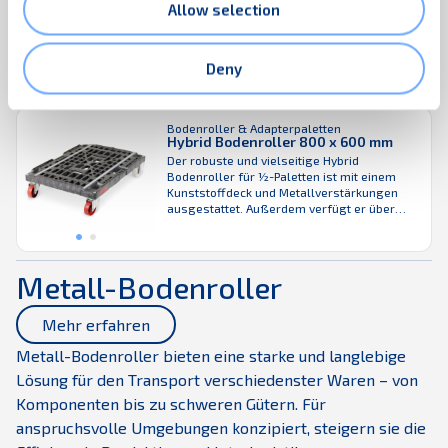
Unser vielseitiger Euro-Bodenroller für ¼-
Allow selection
Paletten (600 x 400 mm) steigert die
Effizienz Ihrer Lieferkette und ist für viele
verschiedene Kunststoffkisten, Trays und
Kartondisplays geeignet. Er ist die ideale
Deny
Lösung für die Lagerung, den Transport und
auch für die Präsentation von
Massenprodukten, da er leicht in den
Bodenroller & Adapterpaletten
Verkaufsraum gerollt werden kann, um
Hybrid Bodenroller 800 x 600 mm
Produkte schnell aufzufüllen und ...
Der robuste und vielseitige Hybrid
Bodenroller für ½-Paletten ist mit einem
Kunststoffdeck und Metallverstärkungen
ausgestattet. Außerdem verfügt er über
Anti-Rutsch-Streifen, die ein Verrutschen der
Ware verhindern. Er kann verschiedene
Größen und Arten von Kunststoffkisten und -
trays aufnehmen und ist ideal für die
Metall-Bodenroller
Lagerung, den Transport sowie die
Präsentation von Massenware geeignet. Der
Hybrid Bodenroller ist ...
Mehr erfahren
Metall-Bodenroller bieten eine starke und langlebige
Lösung für den Transport verschiedenster Waren – von
Komponenten bis zu schweren Gütern. Für
anspruchsvolle Umgebungen konzipiert, steigern sie die