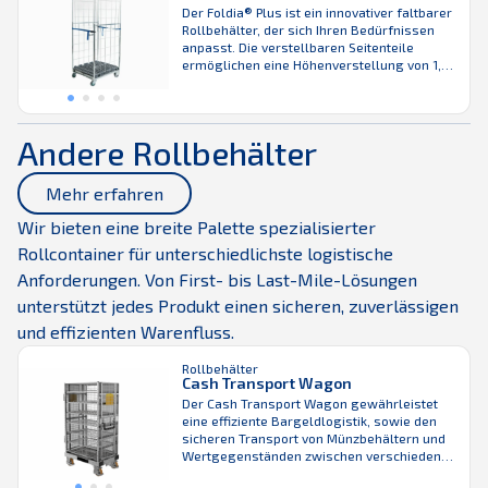
bestehende Flotte schrittweise aufgerüstet
Der Foldia® Plus ist ein innovativer faltbarer
werden. Wie alle Produkte von K.Hartwall
Rollbehälter, der sich Ihren Bedürfnissen
steht auch der Foldia® für eine effiziente
anpasst. Die verstellbaren Seitenteile
Rückwärtslogistik und ...
ermöglichen eine Höhenverstellung von 1,3
bis 1,9 m – je nach Ware oder LKW-Größe.
Die Einheit hat insgesamt 5 verschiedene
Höhen. Wie bei unserem herkömmlichen
Foldia®-Rollbehälter können 4
Andere Rollbehälter
zusammengefaltete Einheiten in einem
offenen Container gestapelt werden, was
sowohl die Transporteffizienz ...
Mehr erfahren
Wir bieten eine breite Palette spezialisierter
Rollcontainer für unterschiedlichste logistische
Anforderungen. Von First- bis Last-Mile-Lösungen
unterstützt jedes Produkt einen sicheren, zuverlässigen
und effizienten Warenfluss.
Rollbehälter
Cash Transport Wagon
Der Cash Transport Wagon gewährleistet
eine effiziente Bargeldlogistik, sowie den
sicheren Transport von Münzbehältern und
Wertgegenständen zwischen verschiedenen
Standorten. Das robuste, langlebige und