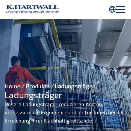
Sie verwenden Internet Explorer. Teile dieser Webseite werden nicht
richtig angezeigt. Bitte verwenden Sie
Chrome
oder einen anderen
Browser.
Home
/
Produkte /
Ladungsträger
Ladungsträger
Unsere Ladungsträger reduzieren Kosten,
verbessern die Ergonomie und helfen Ihnen bei der
Erreichung Ihrer Nachhaltigkeitsziele